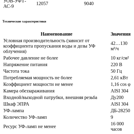
УОВ-УФТ-
120
57
90
40
АС-9
Технические характеристики
Наименование
Значения
Условная производительность (зависит от
42…130
коэффициента пропускания воды и дозы УФ
м³/ч
облучения)
Рабочее давление не более
10 кг/см²
Напряжение питания
220 В
Частота тока
50 Гц
Потребляемая мощность не более
2,61 кВт
Коэффициент мощности не менее
1,16 cos φ
Камера обеззараживания
AISI 304
Входной/выходной патрубки, внешняя резьба
Ду200
Шкаф ЭПРА
AISI 304
УФ-лампа
ДБ-28250
Количество УФ-ламп
9
16 000
Ресурс УФ-ламп не менее
часов