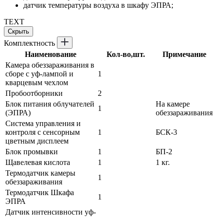
датчик температуры воздуха в шкафу ЭПРА;
TEXT
Скрыть
Комплектность
Наименование
Кол-во,шт.
Примечание
Камера обеззараживания в
сборе с уф-лампой и
1
кварцевым чехлом
Пробоотборники
2
Блок питания облучателей
На камере
1
(ЭПРА)
обеззараживания
Система управления и
контроля с сенсорным
1
БСК-3
цветным дисплеем
Блок промывки
1
БП-2
Щавелевая кислота
1
1 кг.
Термодатчик камеры
1
обеззараживания
Термодатчик Шкафа
1
ЭПРА
Датчик интенсивности уф-