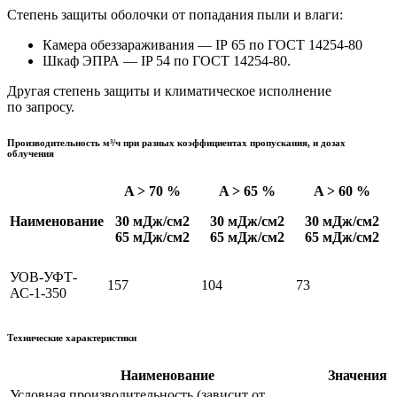
Степень защиты оболочки от попадания пыли и влаги:
Камера обеззараживания — IP 65 по ГОСТ 14254-80
Шкаф ЭПРА — IP 54 по ГОСТ 14254-80.
Другая степень защиты и климатическое исполнение
по запросу.
Производительность м³/ч при разных коэффициентах пропускания, и дозах
облучения
A > 70 %
A > 65 %
A > 60 %
Наименование
30 мДж/см2
30 мДж/см2
30 мДж/см2
65 мДж/см2
65 мДж/см2
65 мДж/см2
УОВ-УФТ-
15
7
10
4
7
3
АС-1-350
Технические характеристики
Наименование
Значения
Условная производительность (зависит от