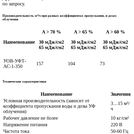
по запросу.
Производительность м³/ч при разных коэффициентах пропускания, и дозах
облучения
A > 70 %
A > 65 %
A > 60 %
Наименование
30 мДж/см2
30 мДж/см2
30 мДж/см2
65 мДж/см2
65 мДж/см2
65 мДж/см2
УОВ-УФТ-
15
7
10
4
7
3
АС-1-350
Технические характеристики
Наименование
Значения
Условная производительность (зависит от
3…15 м³/
коэффициента пропускания воды и дозы УФ
ч
облучения)
Рабочее давление не более
10 кг/см²
Напряжение питания
220 В
Частота тока
50-60 Гц