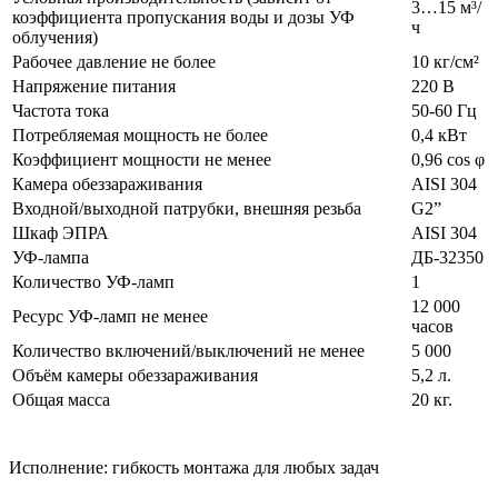
3…15 м³/
коэффициента пропускания воды и дозы УФ
ч
облучения)
Рабочее давление не более
10 кг/см²
Напряжение питания
220 В
Частота тока
50-60 Гц
Потребляемая мощность не более
0,4 кВт
Коэффициент мощности не менее
0,96 cos φ
Камера обеззараживания
AISI 304
Входной/выходной патрубки, внешняя резьба
G2”
Шкаф ЭПРА
AISI 304
УФ-лампа
ДБ-32350
Количество УФ-ламп
1
12 000
Ресурс УФ-ламп не менее
часов
Количество включений/выключений не менее
5 000
Объём камеры обеззараживания
5,2 л.
Общая масса
20 кг.
Исполнение: гибкость монтажа для любых задач