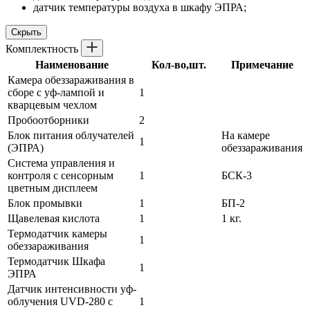
датчик температуры воздуха в шкафу ЭПРА;
Скрыть
Комплектность
Наименование
Кол-во,шт.
Примечание
Камера обеззараживания в
сборе с уф-лампой и
1
кварцевым чехлом
Пробоотборники
2
Блок питания облучателей
На камере
1
(ЭПРА)
обеззараживания
Система управления и
контроля с сенсорным
1
БСК-3
цветным дисплеем
Блок промывки
1
БП-2
Щавелевая кислота
1
1 кг.
Термодатчик камеры
1
обеззараживания
Термодатчик Шкафа
1
ЭПРА
Датчик интенсивности уф-
облучения UVD-280 с
1