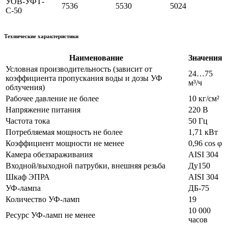
УОВ-УФТ-
75
36
55
30
50
24
С-50
Технические характеристики
Наименование
Значения
Условная производительность (зависит от
24…75
коэффициента пропускания воды и дозы УФ
м³/ч
облучения)
Рабочее давление не более
10 кг/см²
Напряжение питания
220 В
Частота тока
50 Гц
Потребляемая мощность не более
1,71 кВт
Коэффициент мощности не менее
0,96 cos φ
Камера обеззараживания
AISI 304
Входной/выходной патрубки, внешняя резьба
Ду150
Шкаф ЭПРА
AISI 304
УФ-лампа
ДБ-75
Количество УФ-ламп
19
10 000
Ресурс УФ-ламп не менее
часов