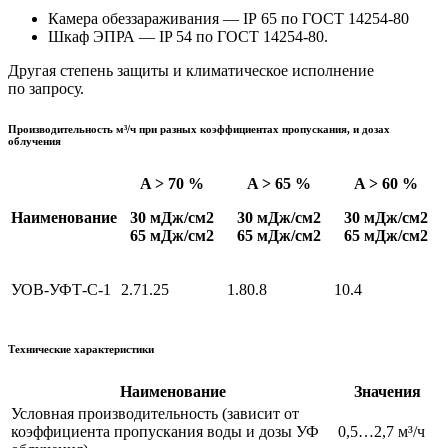
Камера обеззараживания — IP 65 по ГОСТ 14254-80
Шкаф ЭПРА — IP 54 по ГОСТ 14254-80.
Другая степень защиты и климатическое исполнение
по запросу.
Производительность м³/ч при разных коэффициентах пропускания, и дозах
облучения
A > 70 %
A > 65 %
A > 60 %
Наименование
30 мДж/см2
30 мДж/см2
30 мДж/см2
65 мДж/см2
65 мДж/см2
65 мДж/см2
УОВ-УФТ-С-1
2.7
1.25
1.8
0.8
1
0.4
Технические характеристики
Наименование
Значения
Условная производительность (зависит от
коэффициента пропускания воды и дозы УФ
0,5…2,7 м³/ч