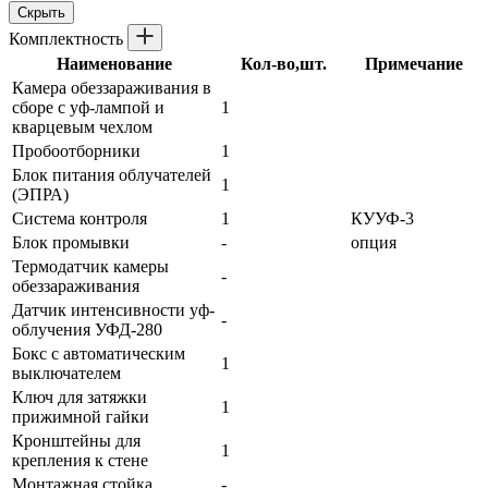
Скрыть
Комплектность
Наименование
Кол-во,шт.
Примечание
Камера обеззараживания в
сборе с уф-лампой и
1
кварцевым чехлом
Пробоотборники
1
Блок питания облучателей
1
(ЭПРА)
Система контроля
1
КУУФ-3
Блок промывки
-
опция
Термодатчик камеры
-
обеззараживания
Датчик интенсивности уф-
-
облучения УФД-280
Бокс с автоматическим
1
выключателем
Ключ для затяжки
1
прижимной гайки
Кронштейны для
1
крепления к стене
Монтажная стойка
-