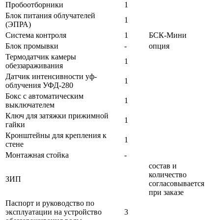
Пробоотборники
1
Блок питания облучателей
1
(ЭПРА)
Система контроля
1
БСК-Мини
Блок промывки
-
опция
Термодатчик камеры
1
обеззараживания
Датчик интенсивности уф-
1
облучения УФД-280
Бокс с автоматическим
1
выключателем
Ключ для затяжки прижимной
1
гайки
Кронштейны для крепления к
1
стене
Монтажная стойка
-
состав и
количество
ЗИП
согласовывается
при заказе
Паспорт и руководство по
эксплуатации на устройство
3