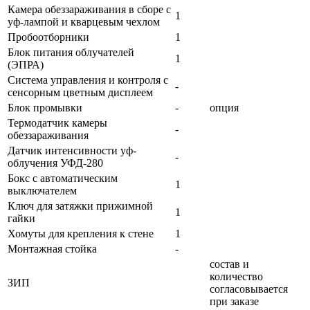
Камера обеззараживания в сборе с
1
уф-лампой и кварцевым чехлом
Пробоотборники
1
Блок питания облучателей
1
(ЭПРА)
Система управления и контроля с
-
сенсорным цветным дисплеем
Блок промывки
-
опция
Термодатчик камеры
-
обеззараживания
Датчик интенсивности уф-
-
облучения УФД-280
Бокс с автоматическим
1
выключателем
Ключ для затяжки прижимной
1
гайки
Хомуты для крепления к стене
1
Монтажная стойка
-
состав и
количество
ЗИП
согласовывается
при заказе