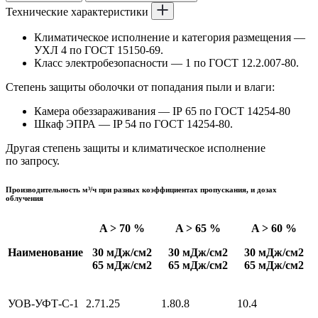
Технические характеристики
Климатическое исполнение и категория размещения —
УХЛ 4 по ГОСТ 15150-69.
Класс электробезопасности — 1 по ГОСТ 12.2.007-80.
Степень защиты оболочки от попадания пыли и влаги:
Камера обеззараживания — IP 65 по ГОСТ 14254-80
Шкаф ЭПРА — IP 54 по ГОСТ 14254-80.
Другая степень защиты и климатическое исполнение
по запросу.
Производительность м³/ч при разных коэффициентах пропускания, и дозах
облучения
A > 70 %
A > 65 %
A > 60 %
Наименование
30 мДж/см2
30 мДж/см2
30 мДж/см2
65 мДж/см2
65 мДж/см2
65 мДж/см2
УОВ-УФТ-С-1
2.7
1.25
1.8
0.8
1
0.4