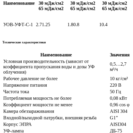
Наименование
30 мДж/см2
30 мДж/см2
30 мДж/см2
65 мДж/см2
65 мДж/см2
65 мДж/см2
УОВ-УФТ-С-1
2.7
1.25
1.8
0.8
1
0.4
Технические характеристики
Наименование
Значения
Условная производительность (зависит от
0,5…2,7
коэффициента пропускания воды и дозы УФ
м³/ч
облучения)
Рабочее давление не более
10 кг/см²
Напряжение питания
220 В
Частота тока
50 Гц
Потребляемая мощность не более
0,08 кВт
Коэффициент мощности не менее
0,96 cos φ
Камера обеззараживания
AISI 304
Входной/выходной патрубки, внешняя резьба
G1”
Корпус ЭПРА
AISI304
УФ-лампа
ДБ-75