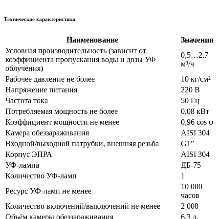
Технические характеристики
Наименование
Значения
Условная производительность (зависит от
0,5…2,7
коэффициента пропускания воды и дозы УФ
м³/ч
облучения)
Рабочее давление не более
10 кг/см²
Напряжение питания
220 В
Частота тока
50 Гц
Потребляемая мощность не более
0,08 кВт
Коэффициент мощности не менее
0,96 cos φ
Камера обеззараживания
AISI 304
Входной/выходной патрубки, внешняя резьба
G1”
Корпус ЭПРА
AISI 304
УФ-лампа
ДБ-75
Количество УФ-ламп
1
10 000
Ресурс УФ-ламп не менее
часов
Количество включений/выключений не менее
2 000
Объём камеры обеззараживания
6,3 л.