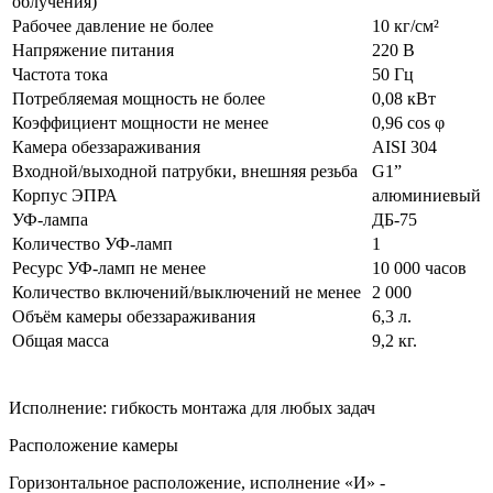
облучения)
Рабочее давление не более
10 кг/см²
Напряжение питания
220 В
Частота тока
50 Гц
Потребляемая мощность не более
0,08 кВт
Коэффициент мощности не менее
0,96 cos φ
Камера обеззараживания
AISI 304
Входной/выходной патрубки, внешняя резьба
G1”
Корпус ЭПРА
алюминиевый
УФ-лампа
ДБ-75
Количество УФ-ламп
1
Ресурс УФ-ламп не менее
10 000 часов
Количество включений/выключений не менее
2 000
Объём камеры обеззараживания
6,3 л.
Общая масса
9,2 кг.
Исполнение: гибкость монтажа для любых задач
Расположение камеры
Горизонтальное расположение, исполнение «И» -